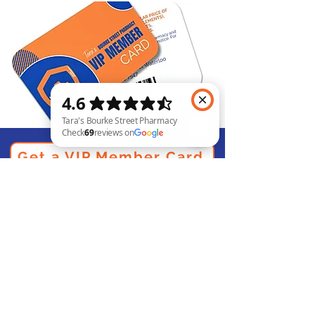
Get a VIP Member Card
Tara's Bourke Street Pharmacy Check 69 reviews on Google
© Tara's Bourke Street 药房
160/788-822 Bourke St - 滑铁卢
2017
waterloo@mediadvice.com.au